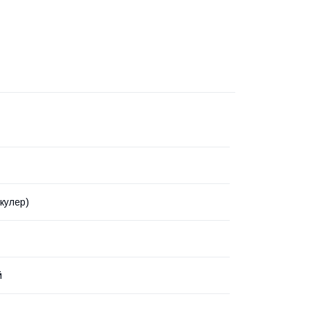
(кулер)
й