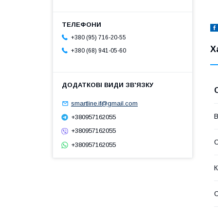
+380 (95) 716-20-55
Х
+380 (68) 941-05-60
smartline.if@gmail.com
В
+380957162055
+380957162055
С
+380957162055
К