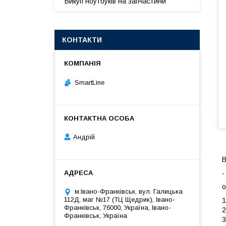
Викуп ноутбуків на запчастини
КОНТАКТИ
SmartLine
Андрій
В
-
о
м.Івано-Франківськ, вул. Галицька
112Д, маг №17 (ТЦ Щедрик), Івано-
1
Франківськ, 76000, Україна, Івано-
2
Франківськ, Україна
3