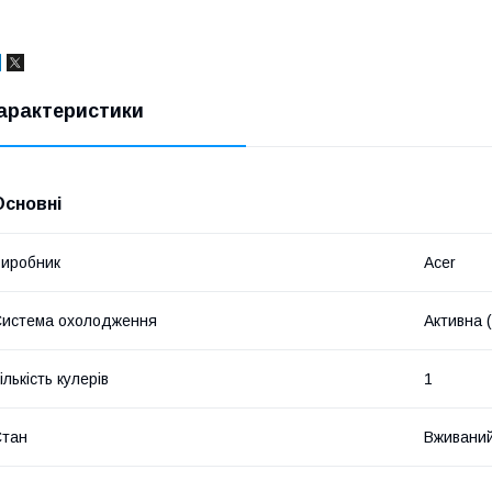
арактеристики
Основні
иробник
Acer
истема охолодження
Активна 
ількість кулерів
1
Стан
Вживани