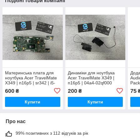
Подібні товари компанії
Материнська плата для
Динаміки для ноутбука
Дода
ноутбука Acer TravelMate
Acer TravelMate X349 |
Audi
X349 | n16p5 | sr342 | i5-
n16p5 | 04a4-02qf000
Pack
7200U
48.
600
200
75
₴
₴
Купити
Купити
Про нас
99% позитивних з 112 відгуків за рік