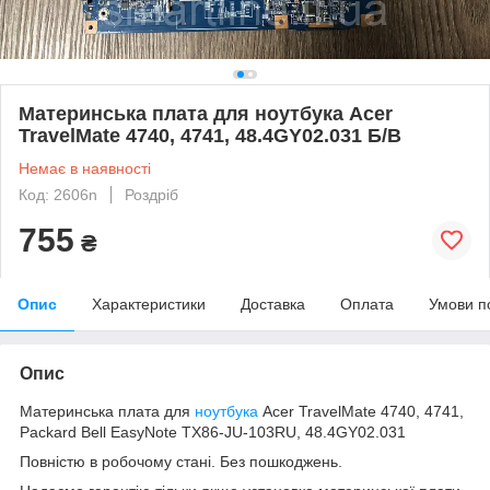
Материнська плата для ноутбука Acer
TravelMate 4740, 4741, 48.4GY02.031 Б/В
Немає в наявності
Код: 2606n
Роздріб
755
₴
Опис
Характеристики
Доставка
Оплата
Умови п
Опис
Материнська плата для
ноутбука
Acer TravelMate 4740, 4741,
Packard Bell EasyNote TX86-JU-103RU, 48.4GY02.031
Повністю в робочому стані. Без пошкоджень.