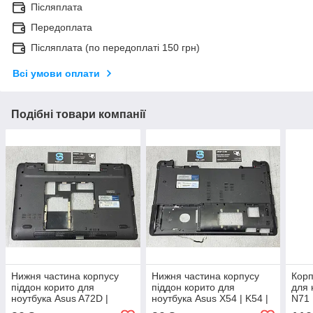
Післяплата
Передоплата
Післяплата (по передоплаті 150 грн)
Всі умови оплати
Подібні товари компанії
Нижня частина корпусу
Нижня частина корпусу
Корп
піддон корито для
піддон корито для
для 
ноутбука Asus A72D |
ноутбука Asus X54 | K54 |
N71
X72D | K72D | 13n0-
A54 | X54C | K54C | X54H |