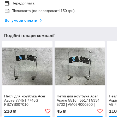
Передоплата
Післяплата (по передоплаті 150 грн)
Всі умови оплати
Подібні товари компанії
Петлі для ноутбука Acer
Петлі для ноутбука Acer
Петл
Aspire 7745 | 7745G |
Aspire 5516 | 5517 | 5334 |
Aspi
FBZYB007010 |
5732 | AM06R000500 |
V5-4
FBZYB008010
AM06R000600
FBZ
210
45
110
₴
₴
FBZ