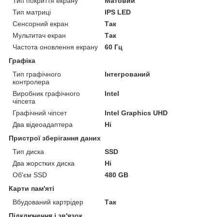
Тип покриття екрану
Матовий
Тип матриці
IPS LED
Сенсорний екран
Так
Мультитач екран
Так
Частота оновлення екрану
60 Гц
Графіка
Тип графічного
Інтегрований
контролера
Виробник графічного
Intel
чіпсета
Графічний чіпсет
Intel Graphics UHD
Два відеоадаптера
Ні
Пристрої зберігання даних
Тип диска
SSD
Два жорстких диска
Ні
Об'єм SSD
480 GB
Карти пам'яті
Вбудований картрідер
Так
Підключення і зв'язок