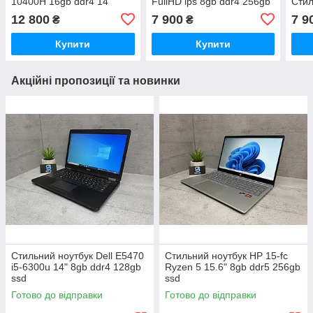
10400H 16gb ddr4 14"
FullHD ips 8gb ddr4 256gb
Стил
FullHD ips
ssd
E14 
12 800
7 900
7 9
₴
₴
Купити
Купити
Акційні пропозиції та новинки
Стильний ноутбук Dell E5470
Стильний ноутбук HP 15-fc
i5-6300u 14" 8gb ddr4 128gb
Ryzen 5 15.6" 8gb ddr5 256gb
ssd
ssd
Готово до відправки
Готово до відправки