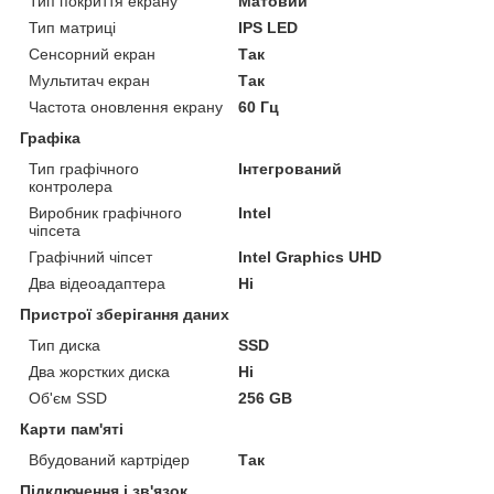
Тип покриття екрану
Матовий
Тип матриці
IPS LED
Сенсорний екран
Так
Мультитач екран
Так
Частота оновлення екрану
60 Гц
Графіка
Тип графічного
Інтегрований
контролера
Виробник графічного
Intel
чіпсета
Графічний чіпсет
Intel Graphics UHD
Два відеоадаптера
Ні
Пристрої зберігання даних
Тип диска
SSD
Два жорстких диска
Ні
Об'єм SSD
256 GB
Карти пам'яті
Вбудований картрідер
Так
Підключення і зв'язок