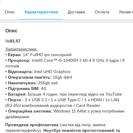
Опис
Характеристики
Доставка
Оплата
Умови 
Опис
№
82.57
Характеристики:
•
Екран:
14" FullHD ips сенсорний
•
Процесор:
Intel® Core™ i5-10400H 2.60-4.6 GHz 4 ядра / 8
потоків
•
Відеокарта:
Intel UHD Graphics
•
Оперативна пам'ять:
16gb ddr4
•
Накопичувач:
256gb ssd
•
Підтримка SIM:
4G
•
Батарея:
Більше 4 годин, при перегляді відео на YouTube
•
Порти
- 3 x USB 3.2 / 1 x USB Type-C / 1 x HDMI / 1x LAN
(RJ-45)/ комбінований аудіороз'єм / Card Reader
•
Операційна система:
Windows 11 64bit з усіма потрібними
драйверами
Проведена профілактика
(чистка від пилу, заміна
термоінтерфейсу).
Ноутбук повністю протестований та