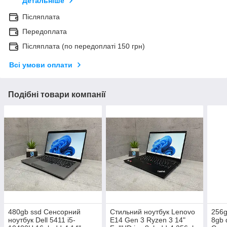
Детальніше
Післяплата
Передоплата
Післяплата (по передоплаті 150 грн)
Всі умови оплати
Подібні товари компанії
480gb ssd Сенсорний
Стильний ноутбук Lenovo
256g
ноутбук Dell 5411 i5-
E14 Gen 3 Ryzen 3 14"
8gb 