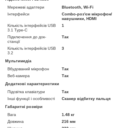
Мережеві адаптери
Bluetooth, Wi-Fi
Інтерфейси
Combo-роз'єм мікрофон/
навушники, HDMI
Кількість інтерфейсів USB
1
3.1 Type-C
Підключення до док-
Так
станції
Кількість інтерфейсів USB
3
3.2
Мультимедіа
Вбудований мікрофон
Так
Веб-камера
Так
Додаткові характеристики
Підсвітка клавіатури
Так
Інші функції і особливості
Сканер відбитку пальця
Габаритні розміри
Вага
1.48 кг
Довжина
216 мм