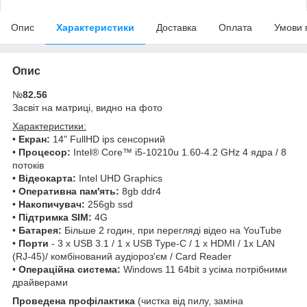
Опис
Характеристики
Доставка
Оплата
Умови 
Опис
№
82.56
Засвіт на матриці, видно на фото
Характеристики:
•
Екран:
14" FullHD ips сенсорний
•
Процесор:
Intel® Core™ i5-10210u 1.60-4.2 GHz 4 ядра / 8
потоків
•
Відеокарта:
Intel UHD Graphics
•
Оперативна пам'ять:
8gb ddr4
•
Накопичувач:
256gb ssd
•
Підтримка SIM:
4G
•
Батарея:
Більше 2 годин, при перегляді відео на YouTube
•
Порти
- 3 x USB 3.1 / 1 x USB Type-C / 1 x HDMI / 1x LAN
(RJ-45)/ комбінований аудіороз'єм / Card Reader
•
Операційна система:
Windows 11 64bit з усіма потрібними
драйверами
Проведена профілактика
(чистка від пилу, заміна