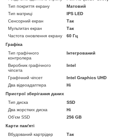
Тип покриття екрану
Матовий
Тип матриці
IPS LED
Сенсорний екран
Так
Мультитач екран
Так
Частота оновлення екрану
60 Гц
Графіка
Тип графічного
Інтегрований
контролера
Виробник графічного
Intel
чіпсета
Графічний чіпсет
Intel Graphics UHD
Два відеоадаптера
Ні
Пристрої зберігання даних
Тип диска
SSD
Два жорстких диска
Ні
Об'єм SSD
256 GB
Карти пам'яті
Вбудований картрідер
Так