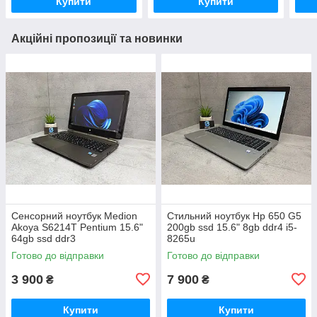
Купити
Купити
Акційні пропозиції та новинки
Сенсорний ноутбук Medion
Стильний ноутбук Hp 650 G5
Akoya S6214T Pentium 15.6"
200gb ssd 15.6" 8gb ddr4 i5-
64gb ssd ddr3
8265u
Готово до відправки
Готово до відправки
3 900
7 900
₴
₴
Купити
Купити