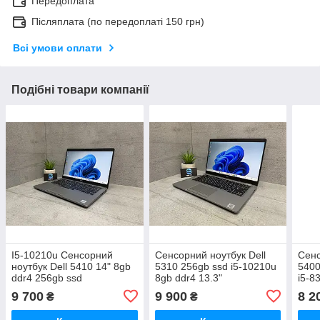
Передоплата
Післяплата (по передоплаті 150 грн)
Всі умови оплати
Подібні товари компанії
I5-10210u Сенсорний
Сенсорний ноутбук Dell
Сенс
ноутбук Dell 5410 14" 8gb
5310 256gb ssd i5-10210u
5400
ddr4 256gb ssd
8gb ddr4 13.3"
i5-8
9 700
9 900
8 2
₴
₴