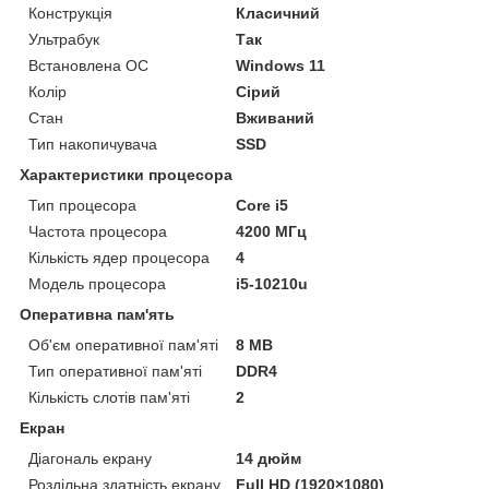
Конструкція
Класичний
Ультрабук
Так
Встановлена ОС
Windows 11
Колір
Сірий
Стан
Вживаний
Тип накопичувача
SSD
Характеристики процесора
Тип процесора
Core i5
Частота процесора
4200 МГц
Кількість ядер процесора
4
Модель процесора
i5-10210u
Оперативна пам'ять
Об'єм оперативної пам'яті
8 MB
Тип оперативної пам'яті
DDR4
Кількість слотів пам'яті
2
Екран
Діагональ екрану
14 дюйм
Роздільна здатність екрану
Full HD (1920×1080)