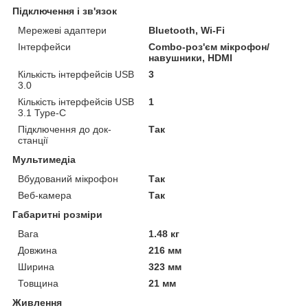
Підключення і зв'язок
Мережеві адаптери
Bluetooth, Wi-Fi
Інтерфейси
Combo-роз'єм мікрофон/
навушники, HDMI
Кількість інтерфейсів USB
3
3.0
Кількість інтерфейсів USB
1
3.1 Type-C
Підключення до док-
Так
станції
Мультимедіа
Вбудований мікрофон
Так
Веб-камера
Так
Габаритні розміри
Вага
1.48 кг
Довжина
216 мм
Ширина
323 мм
Товщина
21 мм
Живлення