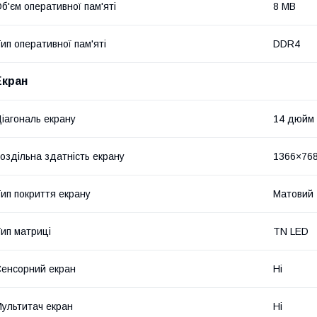
б'єм оперативної пам'яті
8 MB
ип оперативної пам'яті
DDR4
Екран
іагональ екрану
14 дюйм
оздільна здатність екрану
1366×76
ип покриття екрану
Матовий
ип матриці
TN LED
енсорний екран
Ні
ультитач екран
Ні