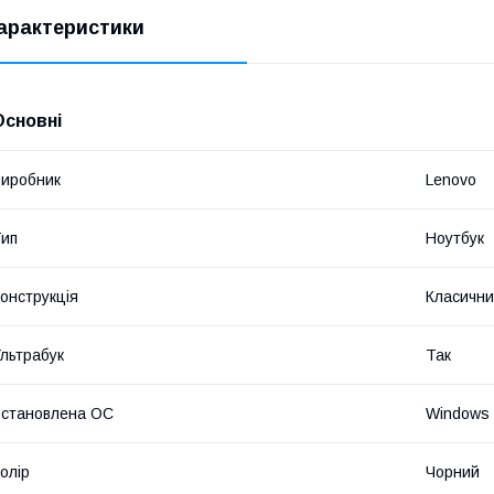
арактеристики
Основні
иробник
Lenovo
ип
Ноутбук
онструкція
Класичн
льтрабук
Так
становлена ОС
Windows 
олір
Чорний