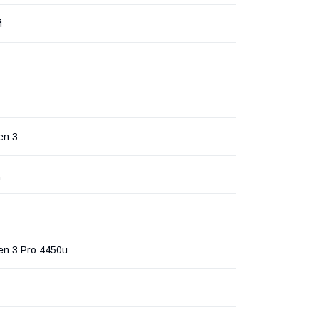
й
en 3
ц
n 3 Pro 4450u