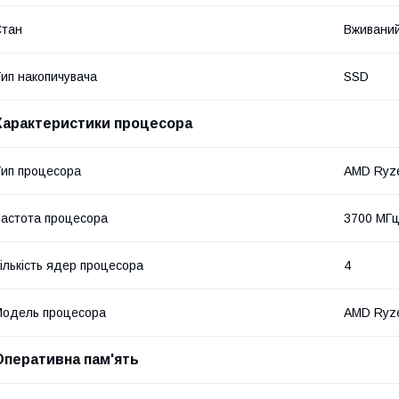
Стан
Вживани
ип накопичувача
SSD
Характеристики процесора
ип процесора
AMD Ryz
астота процесора
3700 МГ
ількість ядер процесора
4
одель процесора
AMD Ryze
Оперативна пам'ять