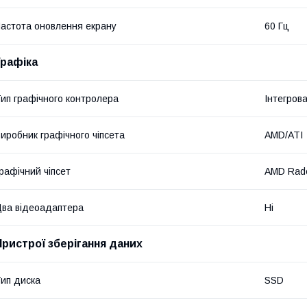
астота оновлення екрану
60 Гц
Графіка
ип графічного контролера
Інтегров
иробник графічного чіпсета
AMD/ATI
рафічний чіпсет
AMD Rade
ва відеоадаптера
Ні
Пристрої зберігання даних
ип диска
SSD