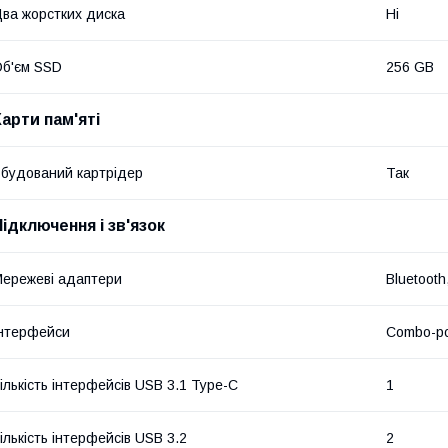
ва жорстких диска
Ні
б'єм SSD
256 GB
Карти пам'яті
будований картрідер
Так
Підключення і зв'язок
ережеві адаптери
Bluetooth
нтерфейси
Combo-ро
ількість інтерфейсів USB 3.1 Type-C
1
ількість інтерфейсів USB 3.2
2