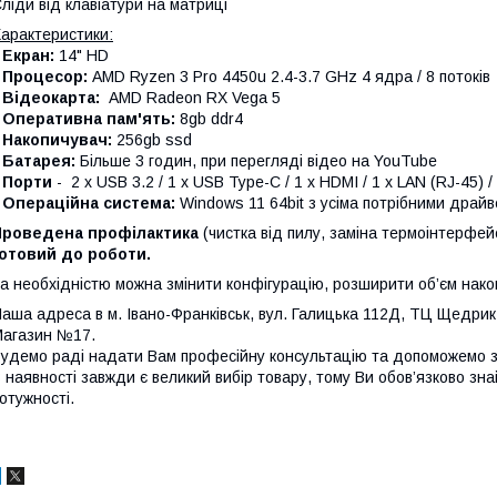
ліди від клавіатури на матриці
арактеристики:
•
Екран:
14" HD
•
Процесор:
AMD Ryzen 3 Pro 4450u 2.4-3.7 GHz 4 ядра / 8 потоків
•
Відеокарта:
AMD Radeon RX Vega 5
•
Оперативна пам'ять:
8gb ddr4
•
Накопичувач:
256gb ssd
•
Батарея:
Більше 3 годин, при перегляді відео на YouTube
•
Порти
- 2 x USB 3.2 / 1 x USB Type-C / 1 x HDMI / 1 x LAN (RJ-45) 
•
Операційна система:
Windows 11 64bit з усіма потрібними дра
Проведена профілактика
(чистка від пилу, заміна термоінтерфей
отовий до роботи.
а необхідністю можна змінити конфігурацію, розширити об’єм нако
аша адреса в м. Івано-Франківськ, вул. Галицька 112Д, ТЦ Щедрик,
агазин №17.
удемо раді надати Вам професійну консультацію та допоможемо з 
 наявності завжди є великий вибір товару, тому Ви обов’язково знай
отужності.