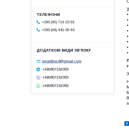
С
Х
+380 (95) 716-20-55
+380 (68) 941-05-60
smartline.if@gmail.com
г
+380957162055
З
+380957162055
Н
+380957162055
М
Б
В
п