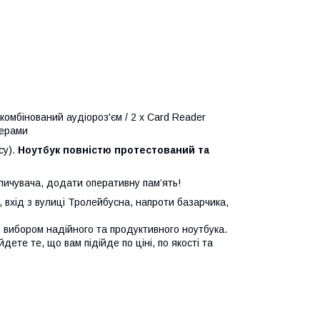
/ комбінований аудіороз'єм / 2 x Card Reader
йверами
су).
Ноутбук повністю протестований та
пичувача, додати оперативну пам’ять!
 вхід з вулиці Тролейбусна, напроти базарчика,
вибором надійного та продуктивного ноутбука.
дете те, що вам підійде по ціні, по якості та