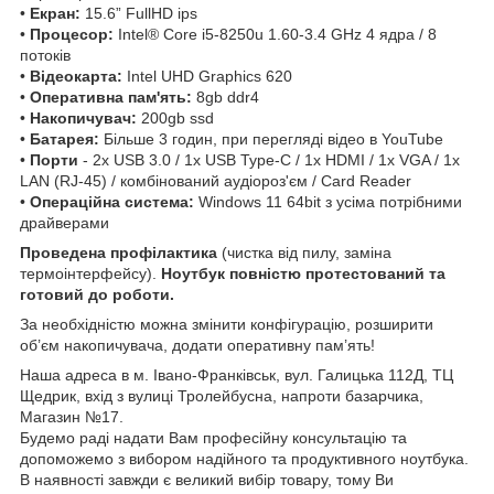
•
Екран:
15.6” FullHD ips
•
Процесор:
Intel® Core i5-8250u 1.60-3.4 GHz 4 ядра / 8
потоків
•
Відеокарта:
Intel UHD Graphics 620
•
Оперативна пам'ять:
8gb ddr4
•
Накопичувач:
200gb ssd
•
Батарея:
Більше 3 годин, при перегляді відео в YouTube
•
Порти
- 2x USB 3.0 / 1x USB Type-C / 1x HDMI / 1x VGA / 1x
LAN (RJ-45) / комбінований аудіороз'єм / Card Reader
•
Операційна система:
Windows 11 64bit з усіма потрібними
драйверами
Проведена профілактика
(чистка від пилу, заміна
термоінтерфейсу).
Ноутбук повністю протестований та
готовий до роботи.
За необхідністю можна змінити конфігурацію, розширити
об’єм накопичувача, додати оперативну пам’ять!
Наша адреса в м. Івано-Франківськ, вул. Галицька 112Д, ТЦ
Щедрик, вхід з вулиці Тролейбусна, напроти базарчика,
Магазин №17.
Будемо раді надати Вам професійну консультацію та
допоможемо з вибором надійного та продуктивного ноутбука.
В наявності завжди є великий вибір товару, тому Ви