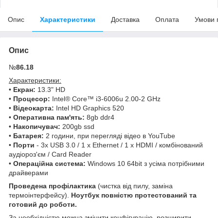
Опис
Характеристики
Доставка
Оплата
Умови 
Опис
№
86.18
Характеристики:
•
Екран:
13.3" HD
•
Процесор:
Intel® Core™ i3-6006u 2.00-2 GHz
•
Відеокарта:
Intel HD Graphics 520
•
Оперативна пам'ять:
8gb ddr4
•
Накопичувач:
200gb ssd
•
Батарея:
2 години, при перегляді відео в YouTube
•
Порти
- 3x USB 3.0 / 1 x Ethernet / 1 x HDMI / комбінований
аудіороз'єм / Card Reader
•
Операційна система:
Windows 10 64bit з усіма потрібними
драйверами
Проведена профілактика
(чистка від пилу, заміна
термоінтерфейсу).
Ноутбук повністю протестований та
готовий до роботи.
За необхідністю можна змінити конфігурацію, розширити