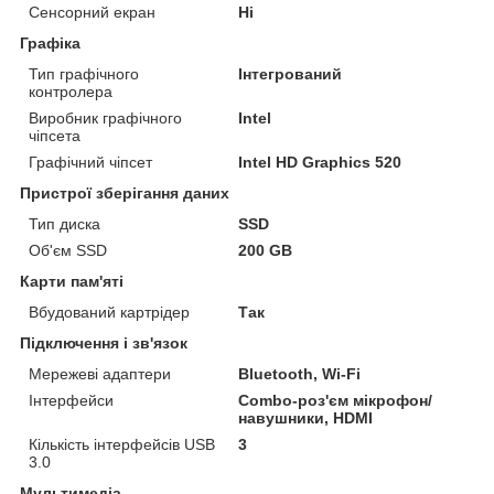
Сенсорний екран
Ні
Графіка
Тип графічного
Інтегрований
контролера
Виробник графічного
Intel
чіпсета
Графічний чіпсет
Intel HD Graphics 520
Пристрої зберігання даних
Тип диска
SSD
Об'єм SSD
200 GB
Карти пам'яті
Вбудований картрідер
Так
Підключення і зв'язок
Мережеві адаптери
Bluetooth, Wi-Fi
Інтерфейси
Combo-роз'єм мікрофон/
навушники, HDMI
Кількість інтерфейсів USB
3
3.0
Мультимедіа