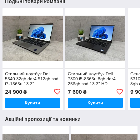
Подібні товари компанії
Стильний ноутбук Dell
Стильний ноутбук Dell
Сенс
5340 32gb ddr4 512gb ssd
7300 i5-8365u 8gb ddr4
5310
i7-1365u 13.3"
256gb ssd 13.3" HD
8gb 
24 900
7 600
9 9
₴
₴
Купити
Купити
Акційні пропозиції та новинки