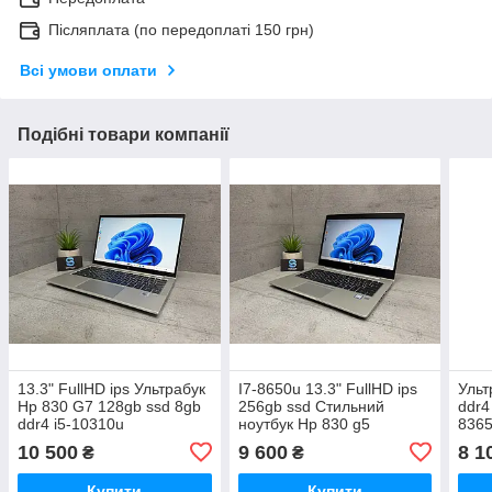
Післяплата (по передоплаті 150 грн)
Всі умови оплати
Подібні товари компанії
13.3" FullHD ips Ультрабук
I7-8650u 13.3" FullHD ips
Ульт
Hp 830 G7 128gb ssd 8gb
256gb ssd Стильний
ddr4
ddr4 i5-10310u
ноутбук Hp 830 g5
8365
10 500
9 600
8 1
₴
₴
Купити
Купити