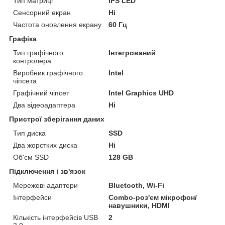
Тип матриці
IPS LED
Сенсорний екран
Ні
Частота оновлення екрану
60 Гц
Графіка
Тип графічного
Інтегрований
контролера
Виробник графічного
Intel
чіпсета
Графічний чіпсет
Intel Graphics UHD
Два відеоадаптера
Ні
Пристрої зберігання даних
Тип диска
SSD
Два жорстких диска
Ні
Об'єм SSD
128 GB
Підключення і зв'язок
Мережеві адаптери
Bluetooth, Wi-Fi
Інтерфейси
Combo-роз'єм мікрофон/
навушники, HDMI
Кількість інтерфейсів USB
2