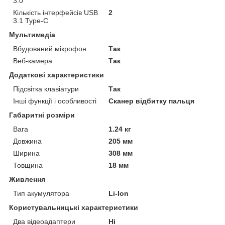
3.0
Кількість інтерфейсів USB
2
3.1 Type-C
Мультимедіа
Вбудований мікрофон
Так
Веб-камера
Так
Додаткові характеристики
Підсвітка клавіатури
Так
Інші функції і особливості
Сканер відбитку пальця
Габаритні розміри
Вага
1.24 кг
Довжина
205 мм
Ширина
308 мм
Товщина
18 мм
Живлення
Тип акумулятора
Li-Ion
Користувальницькі характеристики
Два відеоадаптери
Ні