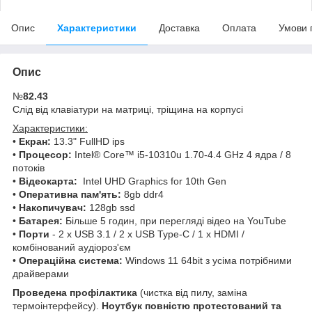
Опис
Характеристики
Доставка
Оплата
Умови 
Опис
№
82.43
Слід від клавіатури на матриці, тріщина на корпусі
Характеристики:
•
Екран:
13.3" FullHD ips
•
Процесор:
Intel® Core™ i5-10310u 1.70-4.4 GHz 4 ядра / 8
потоків
•
Відеокарта:
Intel UHD Graphics for 10th Gen
•
Оперативна пам'ять:
8gb ddr4
•
Накопичувач:
128gb ssd
•
Батарея:
Більше 5 годин, при перегляді відео на YouTube
•
Порти
- 2 x USB 3.1 / 2 x USB Type-C / 1 x HDMI /
комбінований аудіороз'єм
•
Операційна система:
Windows 11 64bit з усіма потрібними
драйверами
Проведена профілактика
(чистка від пилу, заміна
термоінтерфейсу).
Ноутбук повністю протестований та