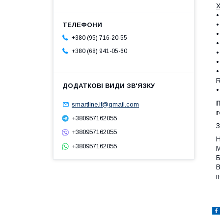
Х
+380 (95) 716-20-55
+380 (68) 941-05-60
R
smartline.if@gmail.com
г
+380957162055
З
+380957162055
Н
+380957162055
М
Б
В
п