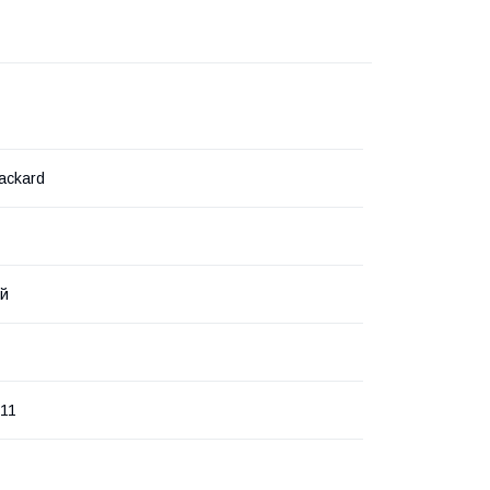
ackard
ий
11