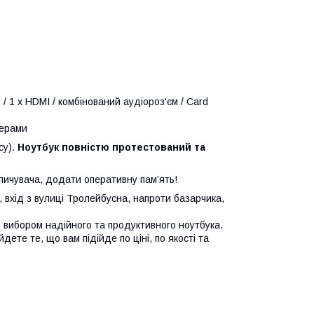
) / 1 x HDMI / комбінований аудіороз'єм / Card
йверами
су).
Ноутбук повністю протестований та
пичувача, додати оперативну пам’ять!
 вхід з вулиці Тролейбусна, напроти базарчика,
вибором надійного та продуктивного ноутбука.
дете те, що вам підійде по ціні, по якості та