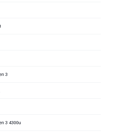
й
en 3
ц
n 3 4300u