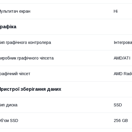
ультитач екран
Ні
Графіка
ип графічного контролера
Інтегров
иробник графічного чіпсета
AMD/ATI
рафічний чіпсет
AMD Rade
Пристрої зберігання даних
ип диска
SSD
б'єм SSD
256 GB