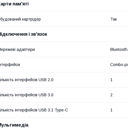
Карти пам'яті
будований картрідер
Так
Підключення і зв'язок
ережеві адаптери
Bluetooth
нтерфейси
Combo-ро
ількість інтерфейсів USB 2.0
1
ількість інтерфейсів USB 3.0
2
ількість інтерфейсів USB 3.1 Type-C
1
Мультимедіа