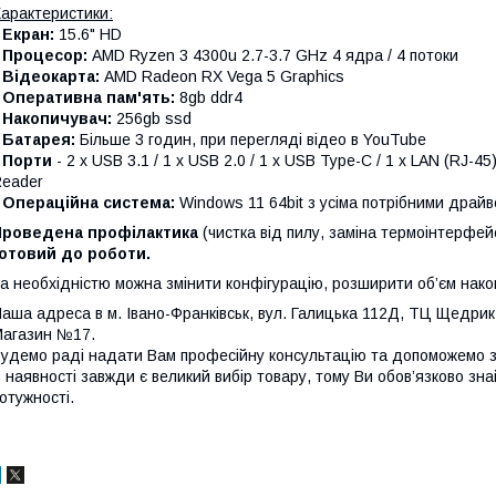
арактеристики:
•
Екран:
15.6" HD
•
Процесор:
AMD Ryzen 3 4300u 2.7-3.7 GHz 4 ядра / 4 потоки
•
Відеокарта:
AMD Radeon RX Vega 5 Graphics
•
Оперативна пам'ять:
8gb ddr4
•
Накопичувач:
256gb ssd
•
Батарея:
Більше 3 годин, при перегляді відео в YouTube
•
Порти
- 2 x USB 3.1 / 1 x USB 2.0 / 1 x USB Type-C / 1 x LAN (RJ-45
eader
•
Операційна система:
Windows 11 64bit з усіма потрібними дра
Проведена профілактика
(чистка від пилу, заміна термоінтерфей
отовий до роботи.
а необхідністю можна змінити конфігурацію, розширити об’єм нако
аша адреса в м. Івано-Франківськ, вул. Галицька 112Д, ТЦ Щедрик,
агазин №17.
удемо раді надати Вам професійну консультацію та допоможемо з 
 наявності завжди є великий вибір товару, тому Ви обов’язково знай
отужності.