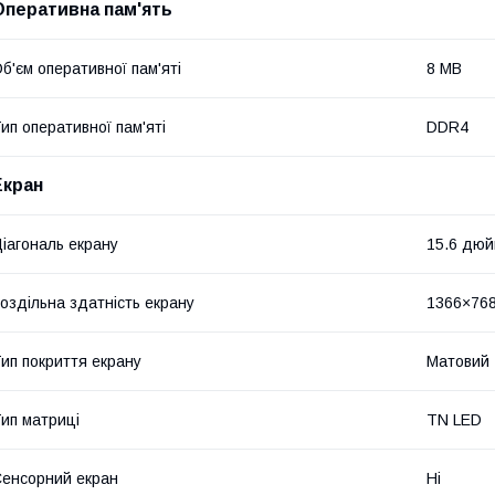
Оперативна пам'ять
б'єм оперативної пам'яті
8 MB
ип оперативної пам'яті
DDR4
Екран
іагональ екрану
15.6 дю
оздільна здатність екрану
1366×76
ип покриття екрану
Матовий
ип матриці
TN LED
енсорний екран
Ні