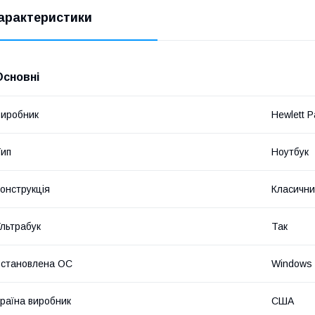
арактеристики
Основні
иробник
Hewlett P
ип
Ноутбук
онструкція
Класичн
льтрабук
Так
становлена ОС
Windows 
раїна виробник
США