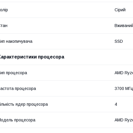
олір
Сірий
Стан
Вживани
ип накопичувача
SSD
Характеристики процесора
ип процесора
AMD Ryz
астота процесора
3700 МГ
ількість ядер процесора
4
одель процесора
AMD Ryze