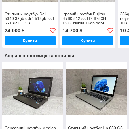
Стильний ноутбук Dell
Ігровий ноутбук Fujitsu
256g
5340 32gb ddr4 512gb ssd
H780 512 ssd I7-8750H
ноут
i7-1365u 13.3"
15.6" Nvidia 16gb ddr4
1031
24 900
14 700
10 
₴
₴
Купити
Купити
Акційні пропозиції та новинки
Сенсорний ноутбук Medion
Стильний ноутбук Hp 650 G5