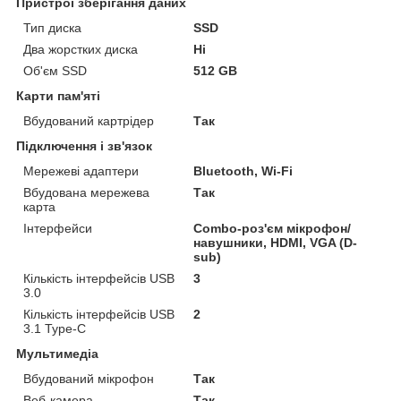
Пристрої зберігання даних
Тип диска
SSD
Два жорстких диска
Ні
Об'єм SSD
512 GB
Карти пам'яті
Вбудований картрідер
Так
Підключення і зв'язок
Мережеві адаптери
Bluetooth, Wi-Fi
Вбудована мережева
Так
карта
Інтерфейси
Combo-роз'єм мікрофон/
навушники, HDMI, VGA (D-
sub)
Кількість інтерфейсів USB
3
3.0
Кількість інтерфейсів USB
2
3.1 Type-C
Мультимедіа
Вбудований мікрофон
Так
Веб-камера
Так