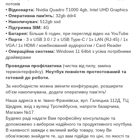
потоків
•
Відеокарта:
Nvidia Quadro T1000 4gb, Intel UHD Graphics
•
Оперативна пам'ять:
32gb ddr4
•
Накопичувач:
512gb ssd
•
Підтримка SIM:
4G
•
Батарея:
Більше 6 годин, при перегляді відео на YouTube
•
Порти
- 3 x USB 3.0 / 2 x USB Type-C / 1x LAN (RJ-45) / 1x
VGA / 1x HDMI / комбінований аудіороз'єм / Card Reader
•
Операційна система:
Windows 11 64bit з усіма потрібними
драйверами
Проведена профілактика
(чистка від пилу, заміна
термоінтерфейсу).
Ноутбук повністю протестований та
готовий до роботи.
За необхідністю можна змінити конфігурацію, розширити
об’єм накопичувача, додати оперативну пам’ять!
Наша адреса в м. Івано-Франківськ, вул. Галицька 112Д, ТЦ
Щедрик, вхід з вулиці Тролейбусна, напроти базарчика,
Магазин №17.
Будемо раді надати Вам професійну консультацію та
допоможемо з вибором надійного та продуктивного ноутбука.
В наявності завжди є великий вибір товару, тому Ви
обов’язково знайдете те, що вам підійде по ціні, по якості та