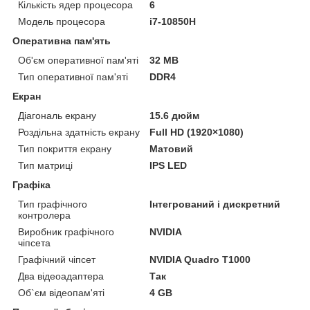
Кількість ядер процесора
6
Модель процесора
i7-10850H
Оперативна пам'ять
Об'єм оперативної пам'яті
32 MB
Тип оперативної пам'яті
DDR4
Екран
Діагональ екрану
15.6 дюйм
Роздільна здатність екрану
Full HD (1920×1080)
Тип покриття екрану
Матовий
Тип матриці
IPS LED
Графіка
Тип графічного
Інтегрований і дискретний
контролера
Виробник графічного
NVIDIA
чіпсета
Графічний чіпсет
NVIDIA Quadro T1000
Два відеоадаптера
Так
Об`єм відеопам'яті
4 GB