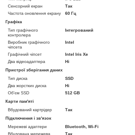
Сенсорний екран
Так
Частота оновлення екрану
60 Гц
Графіка
Тип графічного
Інтегрований
контролера
Виробник графічного
Intel
чіпсета
Графічний чіпсет
Intel Iris Xe
Два відеоадаптера
Ні
Пристрої зберігання даних
Тип диска
SSD
Два жорстких диска
Ні
Об'єм SSD
512 GB
Карти пам'яті
Вбудований картрідер
Так
Підключення і зв'язок
Мережеві адаптери
Bluetooth, Wi-Fi
Вбудована мережева
Так