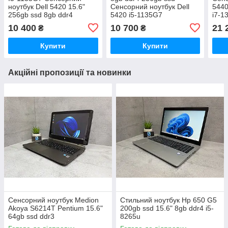
ноутбук Dell 5420 15.6"
Сенсорний ноутбук Dell
5440
256gb ssd 8gb ddr4
5420 i5-1135G7
i7-1
10 400
10 700
21 
₴
₴
Купити
Купити
Акційні пропозиції та новинки
Сенсорний ноутбук Medion
Стильний ноутбук Hp 650 G5
Akoya S6214T Pentium 15.6"
200gb ssd 15.6" 8gb ddr4 i5-
64gb ssd ddr3
8265u