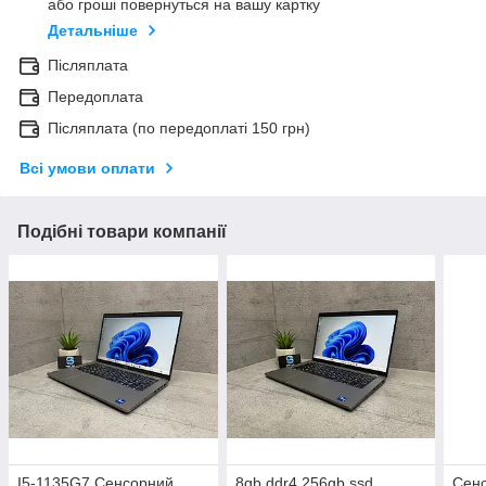
або гроші повернуться на вашу картку
Детальніше
Післяплата
Передоплата
Післяплата (по передоплаті 150 грн)
Всі умови оплати
Подібні товари компанії
I5-1135G7 Сенсорний
8gb ddr4 256gb ssd
Сенс