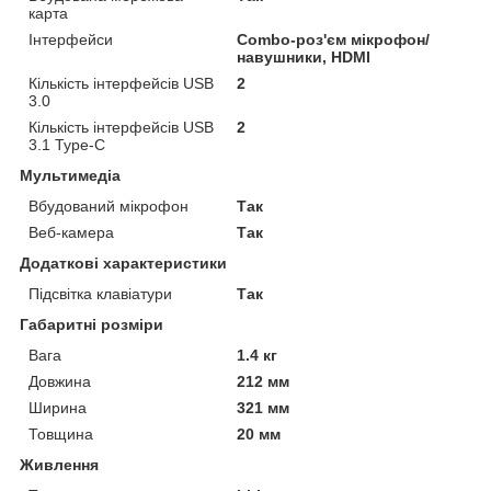
карта
Інтерфейси
Combo-роз'єм мікрофон/
навушники, HDMI
Кількість інтерфейсів USB
2
3.0
Кількість інтерфейсів USB
2
3.1 Type-C
Мультимедіа
Вбудований мікрофон
Так
Веб-камера
Так
Додаткові характеристики
Підсвітка клавіатури
Так
Габаритні розміри
Вага
1.4 кг
Довжина
212 мм
Ширина
321 мм
Товщина
20 мм
Живлення