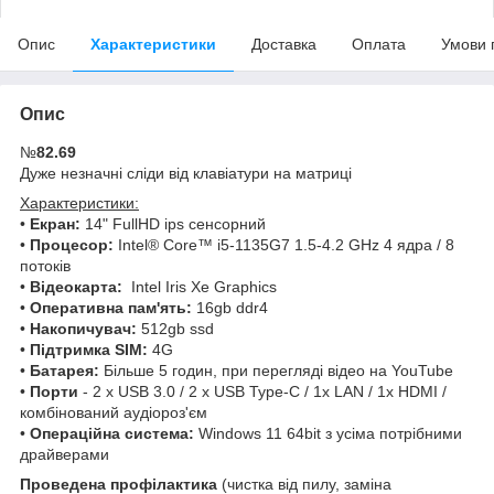
Опис
Характеристики
Доставка
Оплата
Умови 
Опис
№
82.69
Дуже незначні сліди від клавіатури на матриці
Характеристики:
•
Екран:
14" FullHD ips сенсорний
•
Процесор:
Intel® Core™ i5-1135G7 1.5-4.2 GHz 4 ядра / 8
потоків
•
Відеокарта:
Intel Iris Xe Graphics
•
Оперативна пам'ять:
16gb ddr4
•
Накопичувач:
512gb ssd
•
Підтримка SIM:
4G
•
Батарея:
Більше 5 годин, при перегляді відео на YouTube
•
Порти
- 2 x USB 3.0 / 2 x USB Type-C / 1x LAN / 1x HDMI /
комбінований аудіороз'єм
•
Операційна система:
Windows 11 64bit з усіма потрібними
драйверами
Проведена профілактика
(чистка від пилу, заміна