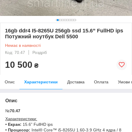
16gb ddr4 I5-8265U 256gb ssd 15.6” FullHD ips
Потужний ноутбук Dell 5500
Немає в наявності
Код: 70.47
Роздріб
10 500
₴
Опис
Характеристики
Доставка
Оплата
Умови 
Опис
№
70.47
Характеристики:
•
Екран:
15.6” FullHD ips
•
Процесор:
Intel® Core™ i5-8265U 1.60-3.9 GHz 4 ядра / 8