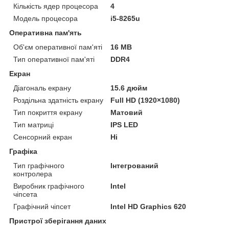
Кількість ядер процесора
4
Модель процесора
i5-8265u
Оперативна пам'ять
Об'єм оперативної пам'яті
16 MB
Тип оперативної пам'яті
DDR4
Екран
Діагональ екрану
15.6 дюйм
Роздільна здатність екрану
Full HD (1920×1080)
Тип покриття екрану
Матовий
Тип матриці
IPS LED
Сенсорний екран
Ні
Графіка
Тип графічного
Інтегрований
контролера
Виробник графічного
Intel
чіпсета
Графічний чіпсет
Intel HD Graphics 620
Пристрої зберігання даних