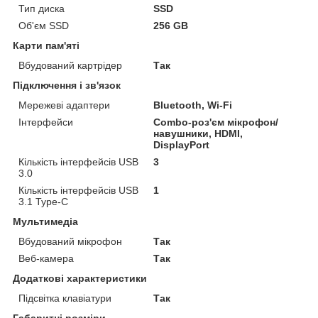
Тип диска
SSD
Об'єм SSD
256 GB
Карти пам'яті
Вбудований картрідер
Так
Підключення і зв'язок
Мережеві адаптери
Bluetooth, Wi-Fi
Інтерфейси
Combo-роз'єм мікрофон/
навушники, HDMI,
DisplayPort
Кількість інтерфейсів USB
3
3.0
Кількість інтерфейсів USB
1
3.1 Type-C
Мультимедіа
Вбудований мікрофон
Так
Веб-камера
Так
Додаткові характеристики
Підсвітка клавіатури
Так
Габаритні розміри