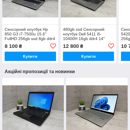
Сенсорний ноутбук Hp
480gb ssd Сенсорний
Сенс
850 G3 i7-7500u 15.6"
ноутбук Dell 5411 i5-
5420
FullHD 256gb ssd 8gb ddr4
10400H 16gb ddr4 14"
256g
FullHD ips
8 100
12 800
10 
₴
₴
Купити
Купити
Акційні пропозиції та новинки