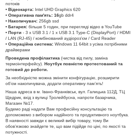
потоків
•
Відеокарта:
Intel UHD Graphics 620
•
Оперативна пам'ять: 16
gb ddr4
•
Накопичувач:
256gb ssd
•
Батарея:
більше 5 годин, при перегляді відео в YouTube
•
Порти
- 3 x USB 3.1 / 1 x USB 3.1 Type-C (DisplayPort) / HDMI
/ LAN (RJ-45) / комбінований аудіороз'єм / Card Reader
•
Операційна система:
Windows 11 64bit з усіма потрібними
драйверами
Проведена профілактика
(чистка від пилу, заміна
термоінтерфейсу).
Ноутбук повністю протестований та
готовий до роботи.
За необхідністю можна змінити конфігурацію, розширити
об’єм накопичувача, додати оперативну пам’ять!
Наша адреса в м. Івано-Франківськ, вул. Галицька 112Д, ТЦ
Щедрик, вхід з вулиці Тролейбусна, напроти базарчика,
Магазин №17.
Будемо раді надати Вам професійну консультацію та
допоможемо з вибором надійного та продуктивного ноутбука.
В наявності завжди є великий вибір товару, тому Ви
обов’язково знайдете те, що вам підійде по ціні, по якості та
потужності.