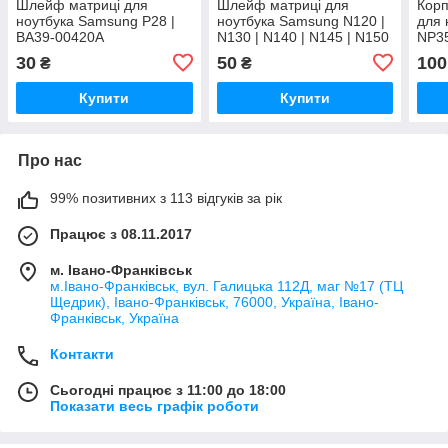
Шлейф матриці для
Шлейф матриці для
Корп
ноутбука Samsung P28 |
ноутбука Samsung N120 |
для 
BA39-00420A
N130 | N140 | N145 | N150
NP3
| N220 | NB30 | BA39-
30
50
100
₴
₴
00952A | BA39-0096
Купити
Купити
Про нас
99% позитивних з 113 відгуків за рік
Працює з 08.11.2017
м. Івано-Франківськ
м.Івано-Франківськ, вул. Галицька 112Д, маг №17 (ТЦ
Щедрик), Івано-Франківськ, 76000, Україна, Івано-
Франківськ, Україна
Контакти
Сьогодні працює з 11:00 до 18:00
Показати весь графік роботи