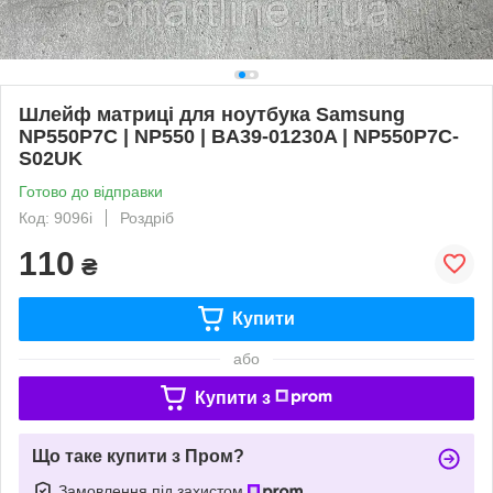
Шлейф матриці для ноутбука Samsung
NP550P7C | NP550 | BA39-01230A | NP550P7C-
S02UK
Готово до відправки
Код: 9096i
Роздріб
110
₴
Купити
або
Купити з
Що таке купити з Пром?
Замовлення під захистом