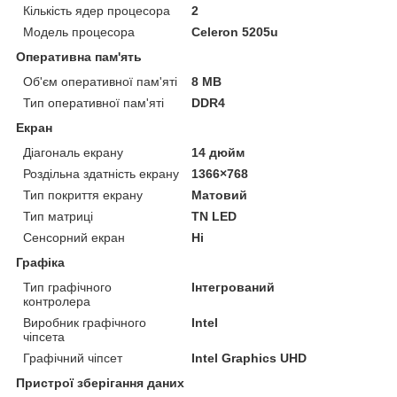
Кількість ядер процесора
2
Модель процесора
Celeron 5205u
Оперативна пам'ять
Об'єм оперативної пам'яті
8 MB
Тип оперативної пам'яті
DDR4
Екран
Діагональ екрану
14 дюйм
Роздільна здатність екрану
1366×768
Тип покриття екрану
Матовий
Тип матриці
TN LED
Сенсорний екран
Ні
Графіка
Тип графічного
Інтегрований
контролера
Виробник графічного
Intel
чіпсета
Графічний чіпсет
Intel Graphics UHD
Пристрої зберігання даних