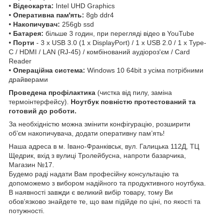
•
Відеокарта:
Intel UHD Graphics
•
Оперативна пам'ять:
8gb ddr4
•
Накопичувач:
256gb ssd
•
Батарея:
більше 3 годин, при перегляді відео в YouTube
•
Порти
- 3 x USB 3.0 (1 x DisplayPort) / 1 x USB 2.0 / 1 x Type-
C / HDMI / LAN (RJ-45) / комбінований аудіороз'єм / Card
Reader
•
Операційна система:
Windows 10 64bit з усіма потрібними
драйверами
Проведена профілактика
(чистка від пилу, заміна
термоінтерфейсу).
Ноутбук повністю протестований та
готовий до роботи.
За необхідністю можна змінити конфігурацію, розширити
об’єм накопичувача, додати оперативну пам’ять!
Наша адреса в м. Івано-Франківськ, вул. Галицька 112Д, ТЦ
Щедрик, вхід з вулиці Тролейбусна, напроти базарчика,
Магазин №17.
Будемо раді надати Вам професійну консультацію та
допоможемо з вибором надійного та продуктивного ноутбука.
В наявності завжди є великий вибір товару, тому Ви
обов’язково знайдете те, що вам підійде по ціні, по якості та
потужності.