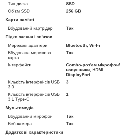
Тип диска
SSD
Об'єм SSD
256 GB
Карти пам'яті
Вбудований картрідер
Так
Підключення і зв'язок
Мережеві адаптери
Bluetooth, Wi-Fi
Вбудована мережева
Так
карта
Інтерфейси
Combo-роз'єм мікрофон/
навушники, HDMI,
DisplayPort
Кількість інтерфейсів USB
3
3.0
Кількість інтерфейсів USB
1
3.1 Type-C
Мультимедіа
Вбудований мікрофон
Так
Веб-камера
Так
Додаткові характеристики