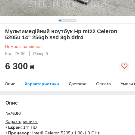
Мультимедійний ноутбук Hp mt22 Celeron
5205u 14” 256gb ssd 8gb ddr4
Немає в наявності
Код: 76.60
Роздріб
6 300
₴
Опис
Характеристики
Доставка
Оплата
Умови 
Опис
№
76.60
Характеристики:
•
Екран:
14” HD
•
Процесор:
Intel® Celeron 5205u 1.90-1.9 GHz