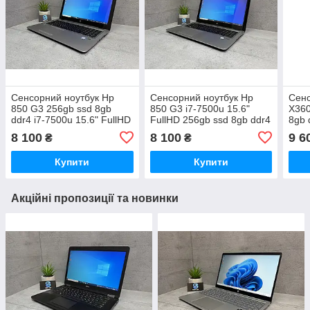
Сенсорний ноутбук Hp
Сенсорний ноутбук Hp
Сенс
850 G3 256gb ssd 8gb
850 G3 i7-7500u 15.6"
X360
ddr4 i7-7500u 15.6" FullHD
FullHD 256gb ssd 8gb ddr4
8gb 
8 100
8 100
9 6
₴
₴
Купити
Купити
Акційні пропозиції та новинки