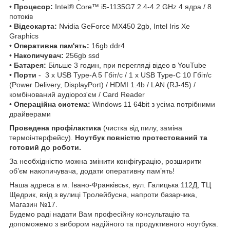
•
Процесор:
Intel® Core™ i5-1135G7 2.4-4.2 GHz 4 ядра / 8
потоків
•
Відеокарта:
Nvidia GeForce MX450 2gb, Intel Iris Xe
Graphics
•
Оперативна пам'ять:
16gb ddr4
•
Накопичувач:
256gb ssd
•
Батарея:
Більше 3 годин, при перегляді відео в YouTube
•
Порти
- 3 x USB Type-A 5 Гбіт/с / 1 x USB Type-C 10 Гбіт/с
(Power Delivery, DisplayPort) / HDMI 1.4b / LAN (RJ-45) /
комбінований аудіороз'єм / Card Reader
•
Операційна система:
Windows 11 64bit з усіма потрібними
драйверами
Проведена профілактика
(чистка від пилу, заміна
термоінтерфейсу).
Ноутбук повністю протестований та
готовий до роботи.
За необхідністю можна змінити конфігурацію, розширити
об’єм накопичувача, додати оперативну пам’ять!
Наша адреса в м. Івано-Франківськ, вул. Галицька 112Д, ТЦ
Щедрик, вхід з вулиці Тролейбусна, напроти базарчика,
Магазин №17.
Будемо раді надати Вам професійну консультацію та
допоможемо з вибором надійного та продуктивного ноутбука.