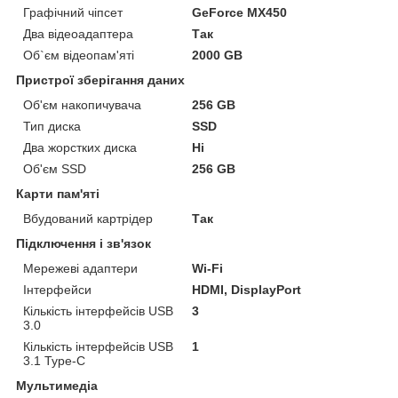
Графічний чіпсет
GeForce MX450
Два відеоадаптера
Так
Об`єм відеопам'яті
2000 GB
Пристрої зберігання даних
Об'єм накопичувача
256 GB
Тип диска
SSD
Два жорстких диска
Ні
Об'єм SSD
256 GB
Карти пам'яті
Вбудований картрідер
Так
Підключення і зв'язок
Мережеві адаптери
Wi-Fi
Інтерфейси
HDMI, DisplayPort
Кількість інтерфейсів USB
3
3.0
Кількість інтерфейсів USB
1
3.1 Type-C
Мультимедіа