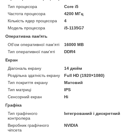
Тип процесора
Core i5
Частота процесора
4200 МГц
Кількість ядер процесора
4
Модель процесора
i5-1135G7
Оперативна пам'ять
Об'єм оперативної пам'яті
16000 MB
Тип оперативної пам'яті
DDR4
Екран
Діагональ екрану
14 дюйм
Роздільна здатність екрану
Full HD (1920×1080)
Тип покриття екрану
Матовий
Тип матриці
IPS
Сенсорний екран
Ні
Графіка
Тип графічного
Інтегрований і дискретний
контролера
Виробник графічного
NVIDIA
чіпсета