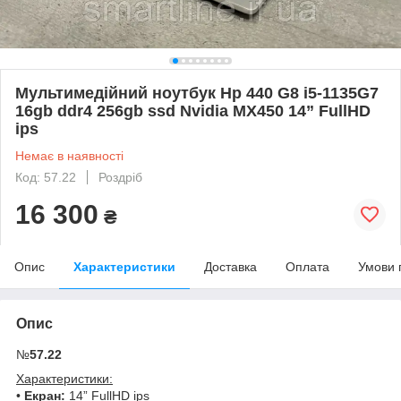
Мультимедійний ноутбук Hp 440 G8 i5-1135G7
16gb ddr4 256gb ssd Nvidia MX450 14” FullHD
ips
Немає в наявності
Код: 57.22
Роздріб
16 300
₴
Опис
Характеристики
Доставка
Оплата
Умови 
Опис
№
57.22
Характеристики:
•
Екран:
14” FullHD ips