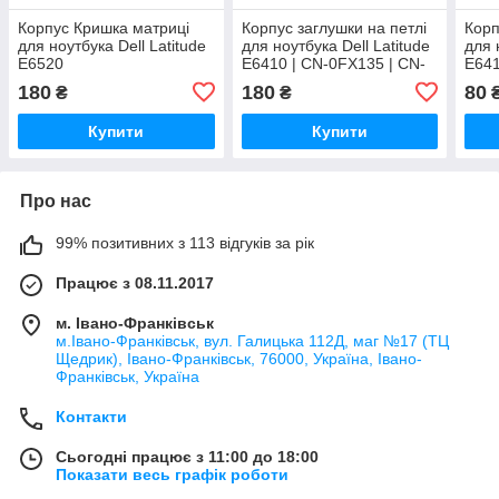
Корпус Кришка матриці
Корпус заглушки на петлі
Корп
для ноутбука Dell Latitude
для ноутбука Dell Latitude
для 
E6520
E6410 | CN-0FX135 | CN-
E64
0GN101
180
180
80
₴
₴
Купити
Купити
Про нас
99% позитивних з 113 відгуків за рік
Працює з 08.11.2017
м. Івано-Франківськ
м.Івано-Франківськ, вул. Галицька 112Д, маг №17 (ТЦ
Щедрик), Івано-Франківськ, 76000, Україна, Івано-
Франківськ, Україна
Контакти
Сьогодні працює з 11:00 до 18:00
Показати весь графік роботи