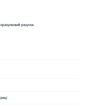
озрахунковий рахунок.
триці