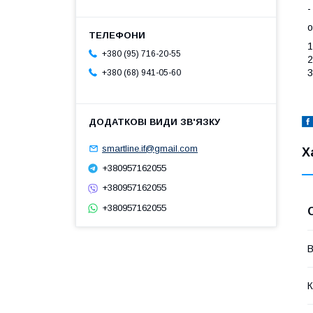
-
о
1
+380 (95) 716-20-55
2
3
+380 (68) 941-05-60
smartline.if@gmail.com
Х
+380957162055
+380957162055
+380957162055
В
К