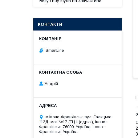
Викуп ноутбуків на запчастини
КОНТАКТИ
SmartLine
Андрій
П
-
о
м.Івано-Франківськ, вул. Галицька
112Д, маг №17 (ТЦ Щедрик), Івано-
1
Франківськ, 76000, Україна, Івано-
2
Франківськ, Україна
3