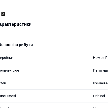
арактеристики
Основні атрибути
иробник
Hewlett P
омплектуючі
Петлі ма
Стан
Вживани
лас якості
Original