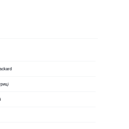
ackard
триці
й