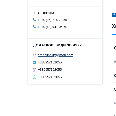
+380 (95) 716-20-55
Х
+380 (68) 941-05-60
smartline.if@gmail.com
В
+380957162055
+380957162055
К
+380957162055
К