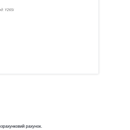
од:
Y265i
озрахунковий рахунок.