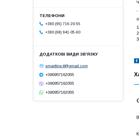
Ч
-
о
+380 (95) 716-20-55
1
+380 (68) 941-05-60
2
3
smartline.if@gmail.com
Х
+380957162055
+380957162055
+380957162055
В
К