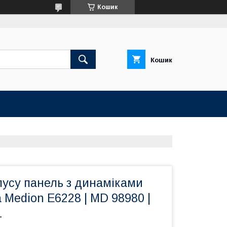
Кошик
Кошик
пусу панель з динаміками
 Medion E6228 | MD 98980 |
1