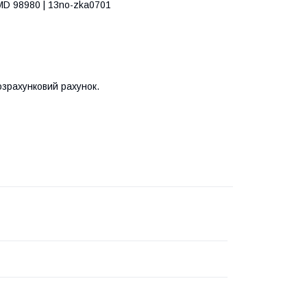
MD 98980 | 13no-zka0701
озрахунковий рахунок.