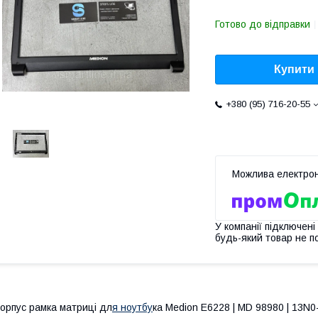
Готово до відправки
Купити
+380 (95) 716-20-55
У компанії підключені
будь-який товар не п
орпус рамка матриці дл
я ноутбу
ка Medion E6228 | MD 98980 | 13N