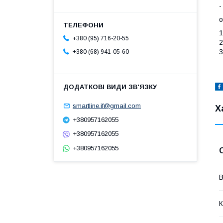
-
о
1
+380 (95) 716-20-55
2
3
+380 (68) 941-05-60
smartline.if@gmail.com
Х
+380957162055
+380957162055
+380957162055
В
К