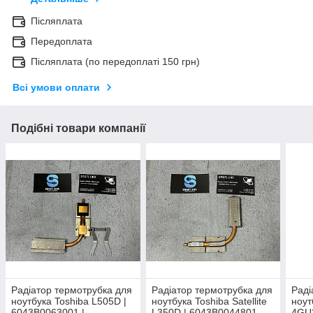
Післяплата
Передоплата
Післяплата (по передоплаті 150 грн)
Всі умови оплати
Подібні товари компанії
Радіатор термотрубка для
Радіатор термотрубка для
Раді
ноутбука Toshiba L505D |
ноутбука Toshiba Satellite
ноут
6043B0063001 |
L350D | 6043B0044801
4GU