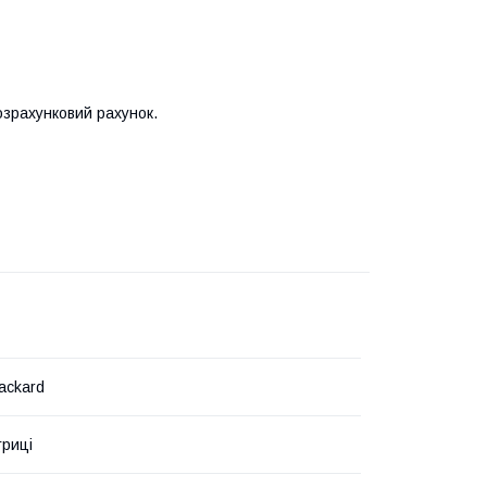
озрахунковий рахунок.
ackard
триці