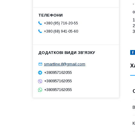
-
о
1
+380 (95) 716-20-55
2
3
+380 (68) 941-05-60
smartline.if@gmail.com
Х
+380957162055
+380957162055
+380957162055
В
К