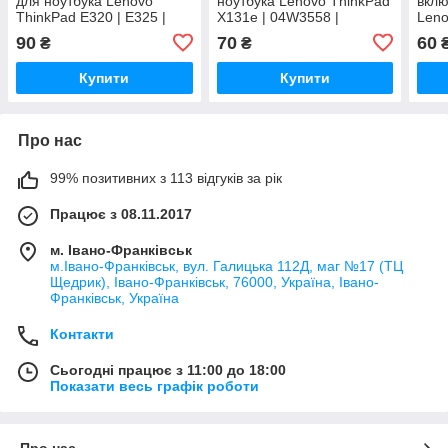
для ноутбука Lenovo
ноутбука Lenovo ThinkPad
вклю
ThinkPad E320 | E325 |
X131e | 04W3558 |
Leno
04W2196
DDFL9BAD000
E320
90
70
60
₴
₴
3BP
Купити
Купити
Про нас
99% позитивних з 113 відгуків за рік
Працює з 08.11.2017
м. Івано-Франківськ
м.Івано-Франківськ, вул. Галицька 112Д, маг №17 (ТЦ
Щедрик), Івано-Франківськ, 76000, Україна, Івано-
Франківськ, Україна
Контакти
Сьогодні працює з 11:00 до 18:00
Показати весь графік роботи
Про нас