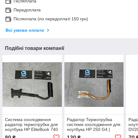
Післяплата
Передоплата
Післяплата (по передоплаті 150 грн)
Всі умови оплати
Подібні товари компанії
Система охолодження
Радіатор Термотрубка
Раді
радіатор термотрубка для
системи охолодження для
ноут
ноутбука HP EliteBook 740
ноутбука HP 250 G4 |
DV20
G1 | 740 G2 | 840 G1 | 840
815237-001 |
60.4
80
130
70
₴
₴