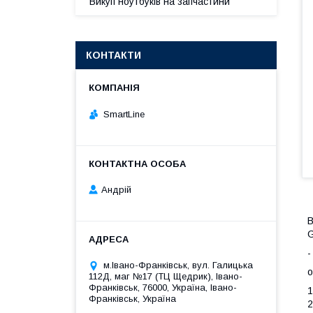
Викуп ноутбуків на запчастини
КОНТАКТИ
SmartLine
Андрій
В
G
-
м.Івано-Франківськ, вул. Галицька
о
112Д, маг №17 (ТЦ Щедрик), Івано-
Франківськ, 76000, Україна, Івано-
1
Франківськ, Україна
2