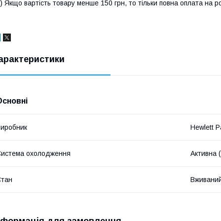
) Якщо вартість товару менше 150 грн, то тільки повна оплата на р
арактеристики
Основні
иробник
Hewlett P
истема охолодження
Активна 
Стан
Вживани