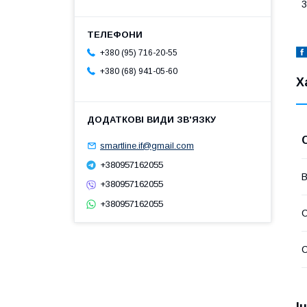
3
+380 (95) 716-20-55
+380 (68) 941-05-60
Х
smartline.if@gmail.com
+380957162055
В
+380957162055
+380957162055
С