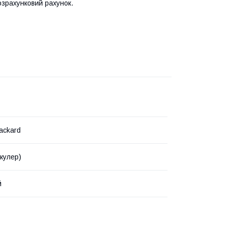
озрахунковий рахунок.
ackard
(кулер)
й