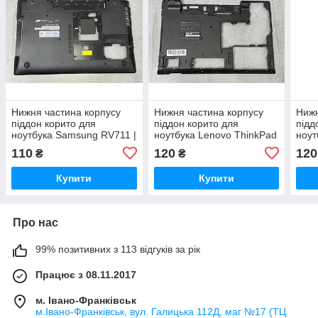
Нижня частина корпусу
Нижня частина корпусу
Нижн
піддон корито для
піддон корито для
підд
ноутбука Samsung RV711 |
ноутбука Lenovo ThinkPad
ноут
RV720 | BA75-03076A
SL510 | 3JGC3TSLV00
| B
110
120
120
₴
₴
Купити
Купити
Про нас
99% позитивних з 113 відгуків за рік
Працює з 08.11.2017
м. Івано-Франківськ
м.Івано-Франківськ, вул. Галицька 112Д, маг №17 (ТЦ