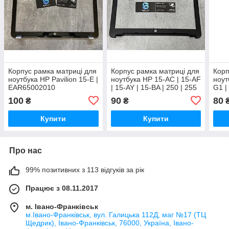
Корпус рамка матриці для
Корпус рамка матриці для
Корп
ноутбука HP Pavilion 15-E |
ноутбука HP 15-AC | 15-AF
ноут
EAR65002010
| 15-AY | 15-BA | 250 | 255
G1 |
g4 | AP1EM000210 |
768
100
90
80
₴
₴
AP1EM00020
Купити
Купити
Про нас
99% позитивних з 113 відгуків за рік
Працює з 08.11.2017
м. Івано-Франківськ
м.Івано-Франківськ, вул. Галицька 112Д, маг №17 (ТЦ
Щедрик), Івано-Франківськ, 76000, Україна, Івано-